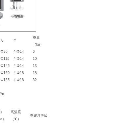
重量
A
E
（kg）
Φ95
4-Φ14
6
Φ115
4-Φ14
10
Φ145
4-Φ14
13
Φ160
4-Φ18
18
Φ185
4-Φ18
32
Pa
力
高溫度
準確度等級
Pa）
（℃）