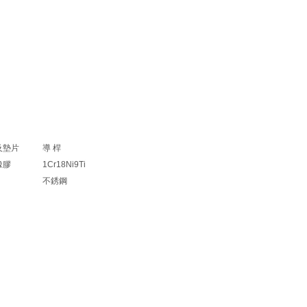
及墊片
導 桿
橡膠
1Cr18Ni9Ti
不銹鋼