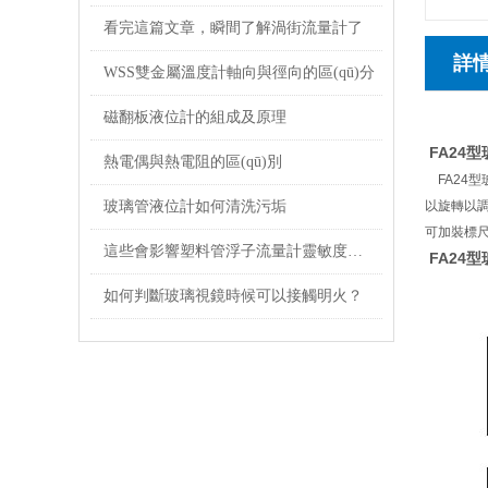
看完這篇文章，瞬間了解渦街流量計了
詳
WSS雙金屬溫度計軸向與徑向的區(qū)分
磁翻板液位計的組成及原理
FA24
熱電偶與熱電阻的區(qū)別
FA24型
玻璃管液位計如何清洗污垢
以旋轉以調節
可加裝標尺
這些會影響塑料管浮子流量計靈敏度的因素要注意避免
FA24
如何判斷玻璃視鏡時候可以接觸明火？