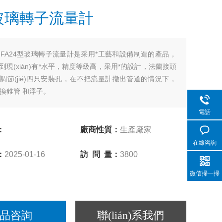
4玻璃轉子流量計
：
FA24型玻璃轉子流量計是采用*工藝和設備制造的產品，
現(xiàn)有*水平，精度等級高，采用*的設計，法蘭接頭
節(jié)四只安裝孔，在不把流量計撤出管道的情況下，
錐管 和浮子。
板。
電話
：
廠商性質：
生產廠家
在線咨詢
：
2025-01-16
訪 問 量：
3800
微信掃一掃
品咨詢
聯(lián)系我們