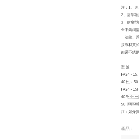
注：1
2、需準確度
3．耐腐型
全不銹鋼型FA
法蘭、浮子
接液材質如需選
如需不銹鋼內襯
型 號
FA24 - 15、2
40 、50
FA24 - 1
40F
50F
注：如介質是
產品：