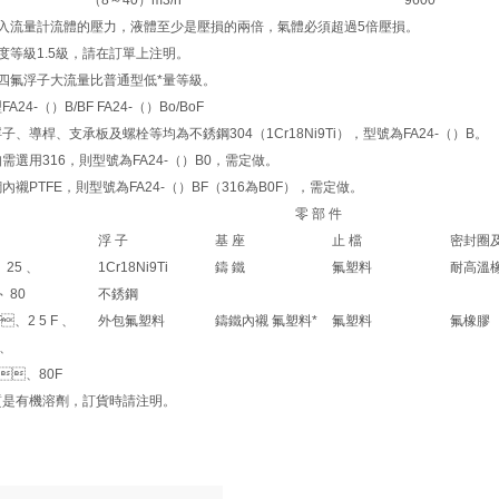
（8～40）m3/h
9600
、進入流量計流體的壓力，液體至少是壓損的兩倍，氣體必須超過5倍壓損。
等級1.5級，請在訂單上注明。
四氟浮子大流量比普通型低*量等級。
24-（）B/BF FA24-（）Bo/BoF
、導桿、支承板及螺栓等均為不銹鋼304（1Cr18Ni9Ti），型號為FA24-（）B。
用316，則型號為FA24-（）B0，需定做。
PTFE，則型號為FA24-（）BF（316為B0F），需定做。
零 部 件
浮 子
基 座
止 檔
密封圈
5 、
1Cr18Ni9Ti
鑄 鐵
氟塑料
耐高溫
、80
不銹鋼
5F、2 5 F 、
外包氟塑料
鑄鐵內襯 氟塑料*
氟塑料
氟橡膠
、
、80F
有機溶劑，訂貨時請注明。