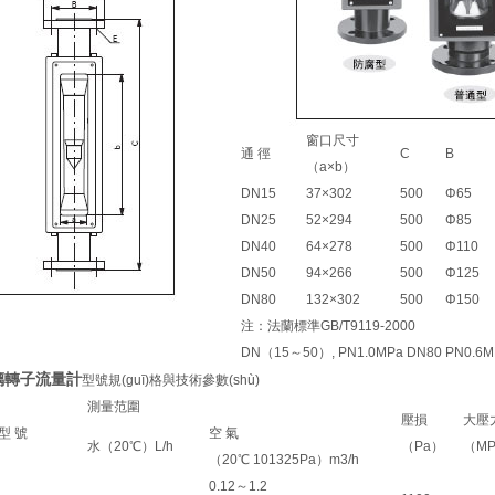
窗口尺寸
通 徑
C
B
（a×b）
DN15
37×302
500
Φ65
DN25
52×294
500
Φ85
DN40
64×278
500
Φ110
DN50
94×266
500
Φ125
DN80
132×302
500
Φ150
注：法蘭標準GB/T9119-2000
DN（15～50）, PN1.0MPa DN80 PN0.6M
玻璃轉子流量計
型號規(guī)格與技術參數(shù)
測量范圍
壓損
大壓
型 號
空 氣
水（20℃）L/h
（Pa）
（M
（20℃ 101325Pa）m3/h
0.12～1.2