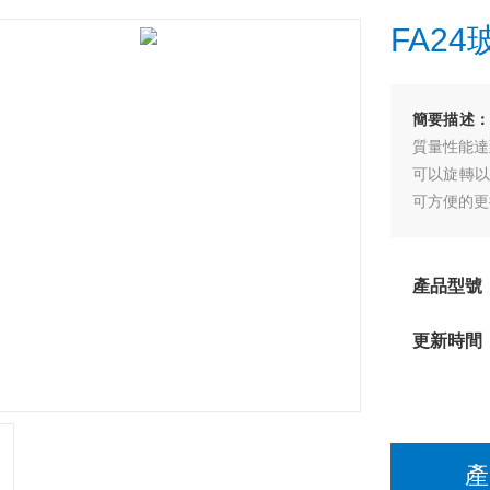
FA2
簡要描述
質量性能達到
可以旋轉以調
可方便的更換
可加裝標尺
產品型號
更新時間
產