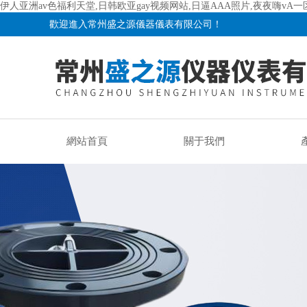
伊人亚洲av色福利天堂,日韩欧亚gay视频网站,日逼AAA照片,夜夜嗨vA
歡迎進入常州盛之源儀器儀表有限公司！
網站首頁
關于我們