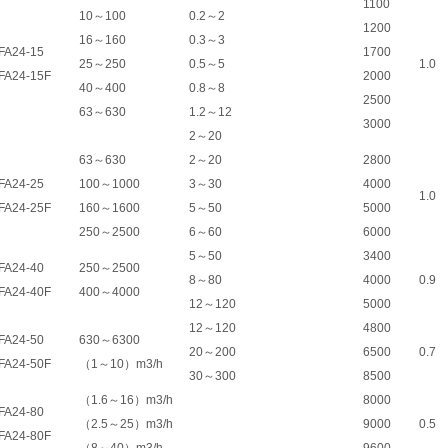
1100
10～100
0.2～2
1200
16～160
0.3～3
FA24-15
1700
25～250
0.5～5
1.0
FA24-15F
2000
40～400
0.8～8
2500
63～630
1.2～12
3000
2～20
63～630
2～20
2800
FA24-25
100～1000
3～30
4000
1.0
FA24-25F
160～1600
5～50
5000
250～2500
6～60
6000
5～50
3400
FA24-40
250～2500
8～80
4000
0.9
FA24-40F
400～4000
12～120
5000
12～120
4800
FA24-50
630～6300
20～200
6500
0.7
FA24-50F
（1～10）m3/h
30～300
8500
（1.6～16）m3/h
8000
FA24-80
（2.5～25）m3/h
9000
0.5
FA24-80F