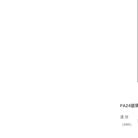
FA24
通 徑
（mm）